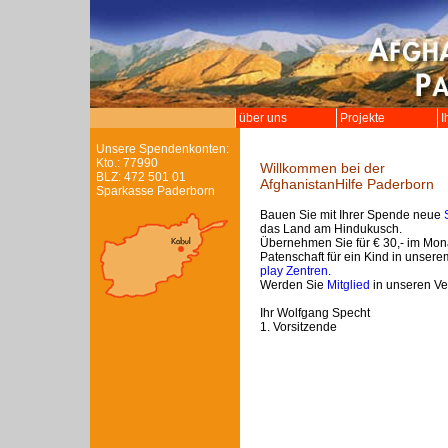
über uns
Projekte
I
Unsere Spendenkonten:
Kto.: 77990
Willkommen bei der
BLZ: 472 501 01
AfghanistanHilfe Paderborn
Sparkasse Paderborn
Bauen Sie mit Ihrer Spende neue
das Land am Hindukusch.
Übernehmen Sie für € 30,- im Mon
Patenschaft für ein Kind in unser
play Zentren
.
Werden Sie
Mitglied
in unseren Ve
Ihr Wolfgang Specht
1. Vorsitzende