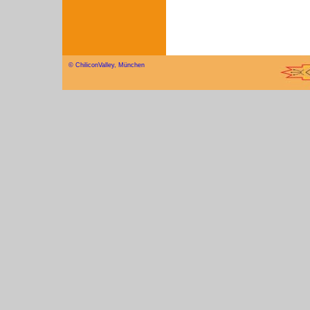
© ChiliconValley, München